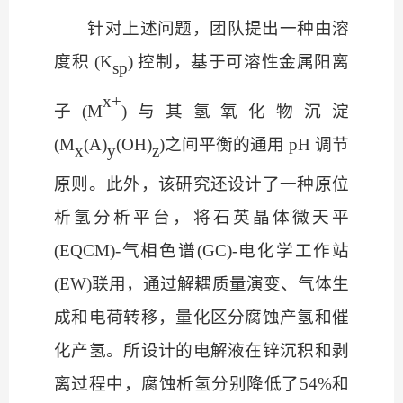
针对上述问题，团队提出一种由溶
度积
(K
) 控制，基于可溶性金属阳离
sp
x+
子(M
)与其氢氧化物沉淀
(M
(A)
(OH)
)之间平衡的通用 pH 调节
x
y
z
原则。此外，该研究还设计了一种原位
析氢分析平台，将石英晶体微天平
(EQCM)-气相色谱(GC)-电化学工作站
(EW)联用，
通过解耦质量演变、气体生
成和电荷转移，量化区分腐蚀产氢和催
化产氢
。所设计的电解液
在锌沉积和剥
离过程中，腐蚀析氢分别降低了
54%和