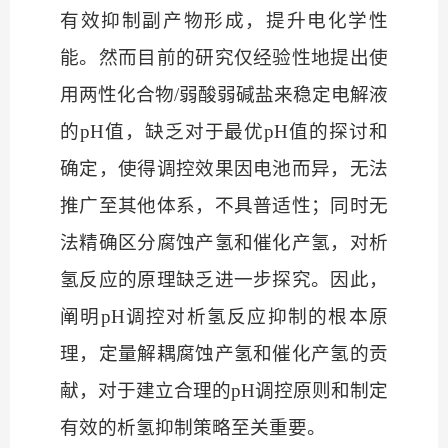
有效抑制副产物形成，提升电化学性
能。然而目前的研究仅经验性地提出使
用
两性化合物
/弱酸弱碱盐
来稳定电解液
的
pH值，缺乏对于最优pH值的探讨和
确定，使得调控效果因电池而异，无法
推广至其他体系，不具普适性；同时无
法精确区分腐蚀产氢和催化产氢，对析
氢反应的原理缺乏进一步探究。因此，
阐明pH调控对析氢反应抑制的根本原
理，定量解耦腐蚀产氢和催化产氢的贡
献，对于建立合理的pH调控原则和制定
有效的析氢抑制策略至关重要。