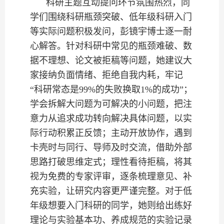
科研主题互动提问环节氛围热烈，同
学们围绕科研瓶颈突破、低年级科研入门
等实际问题积极发问，彭镜宇博士逐一耐
心解答。针对科研中常见的瓶颈难破、数
据不理想、论文被拒稿等问题，她建议大
家接纳负面情绪、拒绝自我内耗，牢记
“科研常态是99%的失败换取1%的成功”；
学会拆解大问题为可解决的小问题，把注
意力从追求成功转向解决具体问题，以实
际行动积累正反馈；主动开放协作，遇到
卡壳时与同行、导师及时交流，借助外部
思路打破思维定式；理性看待拒稿，将其
视为免费的专家评审，逐条梳理意见、补
充实验，让研究内容更严谨完整。对于低
年级想要入门科研的同学，她则给出练好
理论与实验基本功、养成规范的实验记录