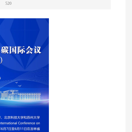
：
520