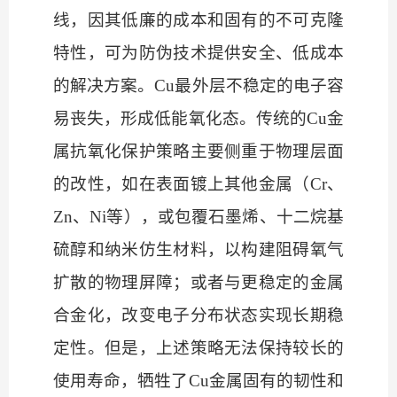
线
，因其低廉的
成本
和
固有的不可克隆
特性，
可
为防伪技术提供安全、
低
成本
的解决方案。
Cu最外层不稳定的电子容
易丧失，形成低能氧化态。传统的Cu金
属
抗氧化
保护策略主要侧重于物理层面
的改性，如在表面镀上其他金属（
Cr、
Zn、Ni等），或包覆石墨烯、十二烷基
硫醇和纳米仿生材料，以构建阻碍氧气
扩散的物理屏障；或者与更稳定的金属
合金化，改变电子分布状态实现长期稳
定性。
但是，上述策略
无法保持较长的
使用寿命，牺牲了
Cu金属
固有的
韧性和