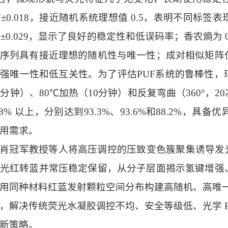
.47±0.018，接近随机系统理想值 0.5，表明不同
13±0.029，显示了良好的稳定性和低误码率；香农熵为 0
序列具有接近理想的随机性与唯一性；成对相似矩阵
强唯一性和低互关性。为了评估PUF系统的鲁棒性
0分钟）、80℃加热（10分钟）和反复弯曲（360°
88% 以上，分别达到93.3%、93.6%和88.2%
用需求。
肖冠军教授等人将高压调控的压致变色簇聚集诱导发
光红转蓝并常压稳定保留，从分子层面揭示氢键增强
用同种材料红蓝发射颗粒空间分布构建高随机、高唯一的
，解决传统荧光水凝胶调控不均、安全等级低、光学 P
新策略。