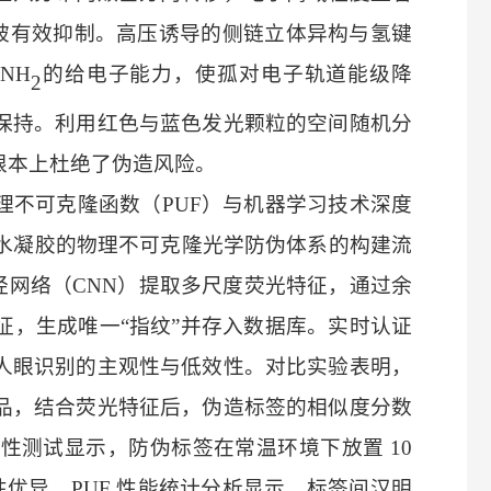
作用被有效抑制。高压诱导的侧链立体异构与氢键
‑NH
的给电子能力，使孤对电子轨道能级降
2
保持。利用红色与蓝色发光颗粒的空间随机分
根本上杜绝了伪造风险。
理不可克隆函数（
PUF）与机器学习技术深度
色水凝胶的物理不可克隆光学防伪体系的构建流
神经网络（CNN）提取多尺度荧光特征，通过余
征，生成唯一“指纹”并存入数据库。实时认证
人眼识别的主观性与低效性。
对比实验表明，
品，结合荧光特征后，伪造标签的相似度分数
定性测试显示，防伪标签在常温环境下放置
10
性优异。PUF 性能统计分析显示，标签间汉明