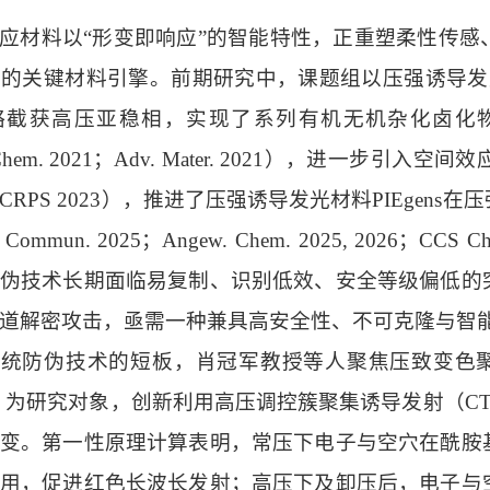
应材料以
“形变即响应”的智能特性，正重塑柔性传
的‌关键材料引擎‌。前期研究中，课题组以压强诱导发
略截获高压亚稳相，实现了系列有机无机杂化卤化
. Chem. 2021；Adv. Mater. 2021），进
CRPS 2023），推进了压强诱导发光材料PIEgen
ommun. 2025；Angew. Chem. 2025, 2026；CCS Chem
伪技术长期面临易复制、识别低效、安全等级偏低的
道解密攻击，亟需一种兼具高安全性、不可克隆与智
传统防伪技术的短板，肖冠军教授等人聚焦压致变色
C）为研究对象，创新利用高压调控簇聚集诱导发射（C
变。第一性原理计算表明，常压下电子与空穴在酰胺
用，促进红色长波长发射；高压下及卸压后，电子与