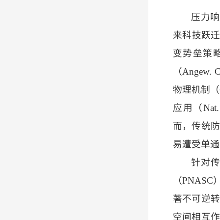
压力响
来科技跃迁
变势垒策
（Angew
物理机制（
应用（Nat. C
而，传统防
易遭受单通
针对
（PNAS
著不可逆转
空间相互作