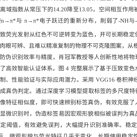
离域指数从常压下的14.20降至13.05，空间相互
使
n→π*与 π→π*
电子跃迁的重新分布，削弱了
-NH与
致荧光发射从红色不可逆转变为蓝色，并可长期稳定
肉眼可辨、且难以精准复制的物理不可克隆图案，从
防伪识别效率与精度，肖冠军教授等人创新性地将物
了高效智能认证体系。图 4 完整展示了基于压致变
制、性能验证与实际应用潜力。采用 VGG16 卷积
成真伪判定。通过深度学习模型提取标签的多尺度特
像特征相似度，即可快速辨别标签真伪，有效克服了
显微识别时，伪造标签易因宏观形貌相似被误判为真
判定阈值，有效避免误判，大幅提升识别准确率。稳
 天后，微观形貌与荧光特征几乎无变化，长期使用稳定