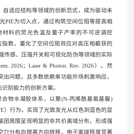
感、自适应结构等领域的创新范式，成为驱动未
光PIE为切入点，通过构筑空间位阻等提高相
物材料的荧光色温及量子产率的不可逆调控
一步引入空间效应指数，量化了空间位阻效应对高压相截获的
s在压强传感、压强开关和可视化防伪等领域的实际
. 2026；Laser & Photon. Rev. 2026）
。然
突出问题，且多数依赖单功能外场刺激响应，
能识别能力的创新方案。
聚合物水凝胶体系，以聚
(N‑丙烯酰基氨基脲)
TE）行为，实现了光致发光从红色到蓝色的显
基团周围呈现明显的非共价离域分布，形成强
空穴分布向羰基方向转移，电子离域程度显著