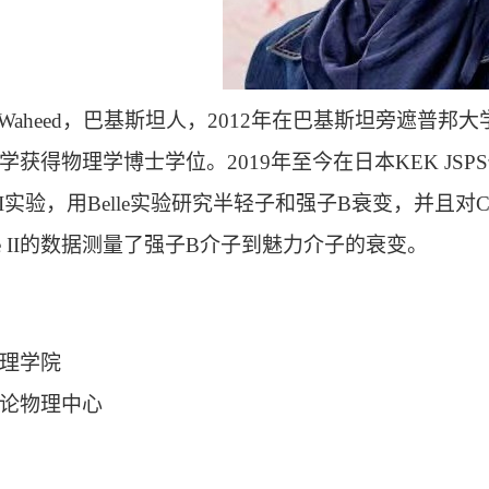
 Waheed
，巴基斯坦人，
2012
年在巴基斯坦旁遮普邦大
学获得物理学博士学位。
2019
年至今在日本
KEK JSPS
I
实验，用
Belle
实验研究半轻子和强子
B
衰变，并且对
 II
的数据测量了强子
B
介子到魅力介子的衰变。
理学院
论物理中心