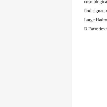
cosmological
find signatu
Large Hadron
B Factories 