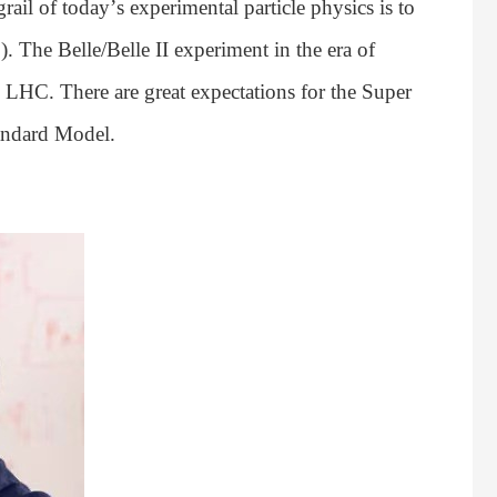
grail of today
’
s experimental particle physics is to
 The Belle/Belle II experiment in the era of
 LHC. There are great expectations for the Super
tandard Model.