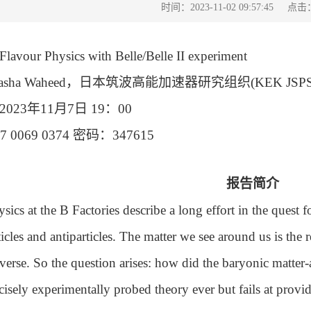
点击
时间：2023-11-02 09:57:45
Flavour Physics with Belle/Belle II experiment
asha Waheed
，日本筑波高能加速器研究组织
(KEK JSP
2023
年
11
月
7
日
19
：
00
7 0069 0374
密码：
347615
报告简介
sics at the B Factories describe a long effort in the quest 
cles and antiparticles. The matter we see around us is the r
iverse. So the question arises: how did the baryonic matter
cisely experimentally probed theory ever but fails at provi