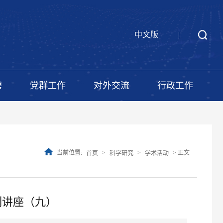
中文版
|
聘
党群工作
对外交流
行政工作
当前位置:
>
>
> 正文
首页
科学研究
学术活动
列讲座（九）