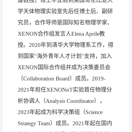
旋教授。博士毕业后到美国哥伦比亚大
学天体物理实验室先后任博士后、副研
究员，合作导师是国际知名物理学家、
XENON
合作组发言人
Elena Aprile
教
授。
2020
年到清华大学物理系工作，得
到国家
"
海外青年人才计划
"
支持，加入
XENON
国际合作组并成为决策委员会
（
Collaboration Board
）成员。
2019-
2021
年担任
XENONnT
实验首任物理分
析协调人（
Analysis Coordinator
），
2023
年起成为科学决策组（
Science
Strategy Team
）成员。
2021
年起在国内