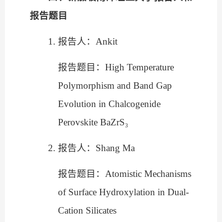
报告题目
1.
报告人：
Ankit
报告题目：
High Temperature
Polymorphism and Band Gap
Evolution in Chalcogenide
Perovskite BaZrS₃
2.
报告人：
Shang Ma
报告题目：
Atomistic Mechanisms
of Surface Hydroxylation in Dual-
Cation Silicates