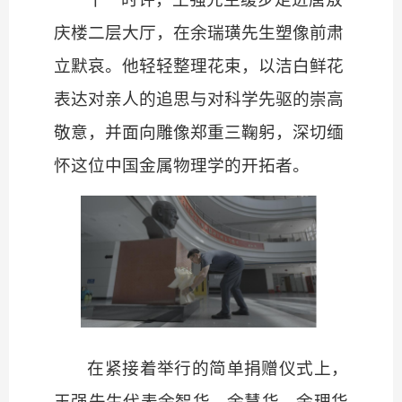
庆楼二层大厅，在余瑞璜先生塑像前肃
立默哀。他轻轻整理花束，以洁白鲜花
表达对亲人的追思与对科学先驱的崇高
敬意，并面向雕像郑重三鞠躬，深切缅
怀这位中国金属物理学的开拓者。
在紧接着举行的简单捐赠仪式上，
王强先生代表余智华、余慧华、余理华