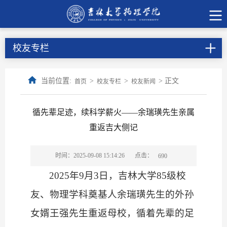
校友专栏
当前位置:
>
>
> 正文
首页
校友专栏
校友新闻
‌循先辈足迹，续科学薪火——余瑞璜先生亲属
重返吉大侧记
点击：
时间：2025-09-08 15:14:26
690
2025年9月3日，吉林大学85级校
友、物理学科奠基人余瑞璜先生的外孙
女婿王强先生重返母校，循着先辈的足