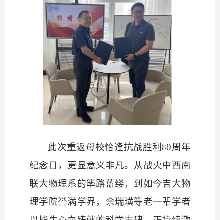
此次重返母校恰逢抗战胜利
80周年
纪念日，更显意义非凡。从战火中西南
联大物理系的筚路蓝缕，到如今吉大物
理学院誉满学界，余瑞璜等老一辈学者
以毕生心血铸就的科学丰碑，正持续激