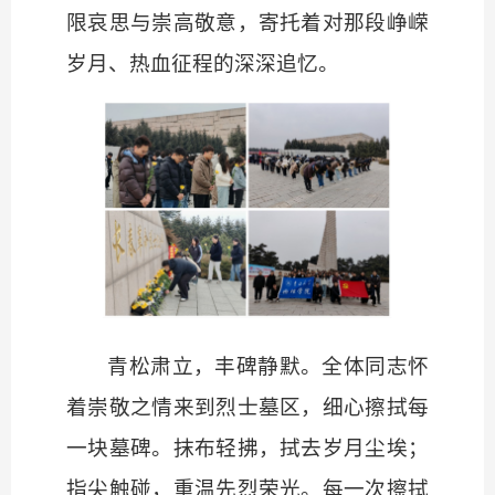
限哀思与崇高敬意，寄托着对那段峥嵘
岁月、热血征程的深深追忆。
青松肃立，丰碑静默。全体同志怀
着崇敬之情来到烈士墓区，细心擦拭每
一块墓碑。抹布轻拂，拭去岁月尘埃；
指尖触碰，重温先烈荣光。每一次擦拭