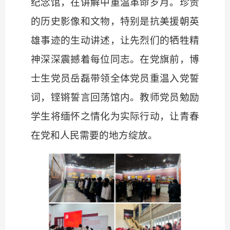
纪念馆，在讲解中重温革命岁月。珍贵
的历史影像和文物，特别是抗美援朝英
雄事迹的生动讲述，让先烈们的牺牲精
神深深震撼着每位同志。在党旗前，博
士生党员岳磊带领全体党员重温入党誓
词，铿锵誓言回荡馆内。教师党员勉励
学生将缅怀之情化为实际行动，让青春
在党和人民需要的地方绽放。