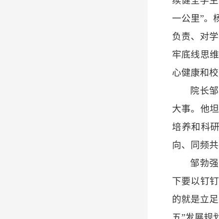
续健全学生
一公里”。
负责、对学
牢底线思维
心健康和校
院长邹
大事。他坦
培养和科
向、同频共
邹勃强
下要以钉钉
的就是立足
五”发展规