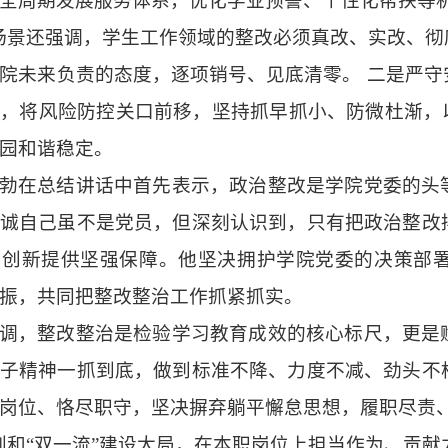
全周期发展服务体系，优化学业预警、个性化帮扶等
杨景还强调，学生工作领域的整改必须真改、实改、
院未来负责的态度，逐项销号、见底清零。 二是严
，将风险防控关口前移，坚持抓早抓小、防微杜渐，
园和谐稳定。
勃在总结讲话中首先表示，政治整改是学院党委的头
诚自己虽不是党员，但深刻认识到，只有把政治整改
研创新提供坚强保障。他坚决拥护学院党委的决策部
振，共同把整改整治工作抓紧抓实。
调，整改整治是检验学习教育成效的核心标尺，更是
子精神一抓到底，做到标准不降、力度不减、劲头不
岗位、恪尽职守，坚决摒弃躺平懈怠思想，履职尽责
划和“双一流”建设大局，在本职岗位上担当作为、贡献