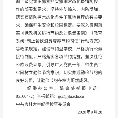
彻上级党组织抓紧抓实抓细常态化疫情防控工
作的部署和要求，坚持外防输入、内防反弹，
落实疫情防控常态化条件下属地管理的有关要
求，确保师生安全和校园稳定。要深入贯彻落
实《党政机关厉行节约反对浪费条例》《教育
系统“制止餐饮浪费培养节约习惯”行动方案》
等政策规定，建设节约型学校，严格执行公务
接待制度，严格落实各项节约措施，坚决杜绝
公款浪费现象，引导广大党员干部、师生员工
牢固树立勤俭节约意识，切实养成勤俭节约的
良好习惯，让勤俭节约在校内蔚然成风。
纪委办公室、监察处举报电话：
85166472
；举报邮箱：
jjcc@jlu.edu.cn
中共吉林大学纪律检查委员会
2020
年9月28