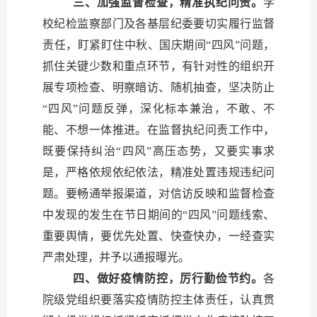
三、加强监督检查，精准执纪问责。
学
校纪检监察部门及各基层纪委要切实履行监督
责任，盯紧盯住中秋、国庆期间“四风”问题，
抓住关键少数和重点环节，有针对性的组织开
展专项检查、明察暗访、随机抽查，坚决防止
“四风”问题反弹，深化标本兼治，不敢、不
能、不想一体推进。在监督执纪问责工作中，
既要保持纠治“四风”高压态势，又要实事求
是，严格依规依纪依法，精准处置违规违纪问
题。要畅通举报渠道，对信访反映和监督检查
中发现的发生在节日期间的“四风”问题线索、
重要舆情，要优先处置、快查快办，一经查实
严肃处理，并予以通报曝光。
四、做好疫情防控，厉行勤俭节约。
各
院级党组织要落实疫情防控主体责任，认真贯