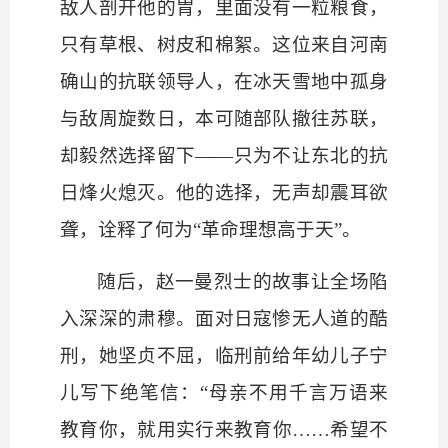
敌人剖开他的胃，里面没有一粒粮食，
只有草根、树皮和棉絮。这位来自河南
确山的抗联领导人，在冰天雪地中孤身
与敌周旋数日，本可随部队撤往苏联，
却毅然选择留下
——只为不让东北的抗
日烽火熄灭。他的选择，无声却震耳欲
聋，诠释了何为“革命理想高于天”。
随后，赵一曼烈士的故事让全场陷
入深深的肃穆。面对日寇惨无人道的酷
刑，她坚贞不屈，临刑前给年幼儿子宁
儿写下绝笔信：
“母亲不用千言万语来
教育你，就用实行来教育你……希望不