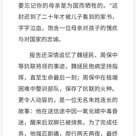
要忘记你的母亲是为国而牺牲的。”这
封迟到了二十年才被儿子看到的家书，
字字泣血，饱含一位母亲对孩子的愧疚
与对国家的忠诚。
报告还深情追忆了魏拯民、周保中
等抗联将领的事迹。魏拯民抱病坚持指
挥，直至生命最后一刻；周保中在极端
困难中整训部队，保存了抗联的火种。
更令人动容的，是一位无名朱姓连长的
故事：他在送信途中因一氧化碳中毒昏
迷，醒来后双脚已被烧焦。为了完成任
务，他强忍剧痛，爬行两天两夜，最终