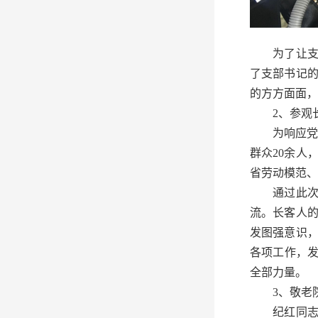
为了让支部
了支部书记
的方方面面，
2、参观长
为响应党的
群众20余人
省劳动模范、
通过此次参
流。长客人
发图强意识
各项工作，发
全部力量。
3、敬老
纪红同志非