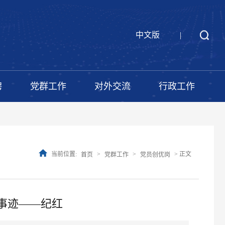
中文版
|
聘
党群工作
对外交流
行政工作
当前位置:
>
>
> 正文
首页
党群工作
党员创优岗
事迹——纪红