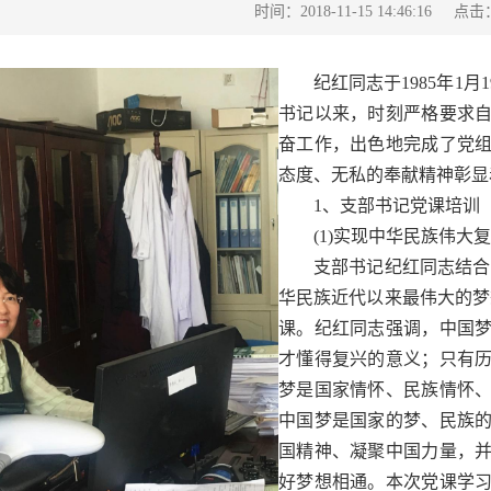
点击
时间：2018-11-15 14:46:16
纪红同志于1985年1月
书记以来，时刻严格要求
奋工作，出色地完成了党
态度、无私的奉献精神彰
1、支部书记党课培训
(1)实现中华民族伟大复
支部书记纪红同志结合《
华民族近代以来最伟大的梦
课。纪红同志强调，中国
才懂得复兴的意义；只有
梦是国家情怀、民族情怀
中国梦是国家的梦、民族
国精神、凝聚中国力量，
好梦想相通。本次党课学