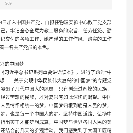
：
969
19日加入中国共产党，自担任物理实验中心教工党支部
自己，牢记全心全意为教工服务的宗旨，任劳任怨、勤
组织交付的各项工作，她严谨的工作作风、踏实的工作
显着一名共产党员的本色。
兴的中国梦
习近平总书记系列重要讲话读本》，进行了题为“中
想——关于实现中华民族伟大复兴的中国梦”的专题党
梦凝聚了几代中国人的夙愿，只有创造过辉煌的民族，
历经过苦难的民族，才对复兴有如此深切的渴望。中国
、人民情怀相统一的梦，中国梦归根到底是人民的梦，
的梦，也是每一个中国人的梦。坚持中国道路、弘扬中
并指出实干才能梦想成真，中国梦与世界各国人民的美
习还结合前几天的参观活动，我们感受到了大国工匠精