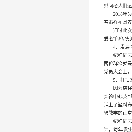
慰问老人们这
2018年5
春市祥祉圆养
通过此次慰
爱老”的传统
4、发展教
纪红同志任
两位群众就是
党员大会上，
5、打扫发
因为唐楼供
实验中心支
铺上了塑料
验教学的正常
纪红同志能
计，每年发