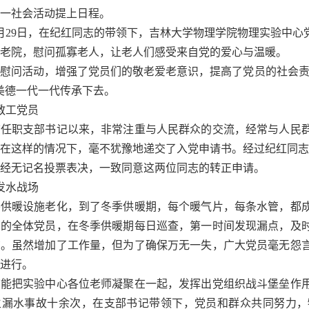
一社会活动提上日程。
月29日，在纪红同志的带领下，吉林大学物理学院物理实验中心
老院，慰问孤寡老人，让老人们感受来自党的爱心与温暖。
问活动，增强了党员们的敬老爱老意识，提高了党员的社会责任
美德一代一代传承下去。
工党员
职支部书记以来，非常注重与人民群众的交流，经常与人民群
在这样的情况下，毫不犹豫地递交了入党申请书。经过纪红同志的认真
经无记名投票表决，一致同意这两位同志的转正申请。
水战场
暖设施老化，到了冬季供暖期，每个暖气片，每条水管，都成
部的全体党员，在冬季供暖期每日巡查，第一时间发现漏点，及
布。虽然增加了工作量，但为了确保万无一失，广大党员毫无怨
进行。
把实验中心各位老师凝聚在一起，发挥出党组织战斗堡垒作用
生漏水事故十余次，在支部书记带领下，党员和群众共同努力，