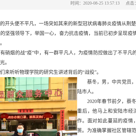
点击
时间：2020-08-25 13:57:13
开头便不平凡，一场突如其来的新型冠状病毒肺炎疫情从荆楚大
坚强领导下，举国一心，奋力抗击疫情，当前已初步呈现疫情
。
硝烟的战“疫”中，有一群平凡人，为疫情防控做出了不平凡的
光。
来听听物理学院的研究生讲述背后的“战役”。
蔡冬，男，中共党员，
陆市人。
2020年春节前夕，蔡
重后，他马上和安陆市经
作。面对如此蔓延的疫情
篑。为准确掌握社区管辖