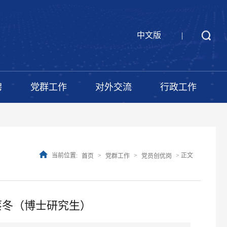
中文版
|
聘
党群工作
对外交流
行政工作
当前位置:
>
>
> 正文
首页
党群工作
党员创优岗
蔡冬（博士研究生）