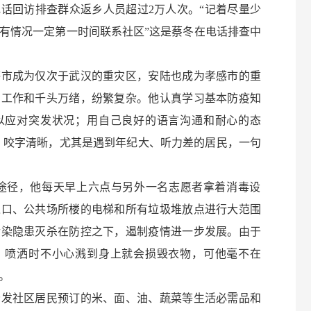
话回访排查群众返乡人员超过2万人次。“记着尽量少
有情况一定第一时间联系社区”这是蔡冬在电话排查中
成为仅次于武汉的重灾区，安陆也成为孝感市的重
的工作和千头万绪，纷繁复杂。他认真学习基本防疫知
以应对突发状况；用自己良好的语言沟通和耐心的态
，咬字清晰，尤其是遇到年纪大、听力差的居民，一句
径，他每天早上六点与另外一名志愿者拿着消毒设
入口、公共场所楼的电梯和所有垃圾堆放点进行大范围
传染隐患灭杀在防控之下，遏制疫情进一步发展。由于
，喷洒时不小心溅到身上就会损毁衣物，可他毫不在
。
社区居民预订的米、面、油、蔬菜等生活必需品和