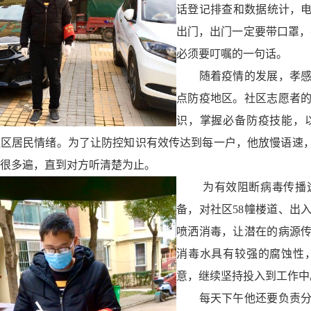
话登记排查和数据统计，电
出门，出门一定要带口罩，
必须要叮嘱的一句话。
随着疫情的发展，孝感市
点防疫地区。社区志愿者
识，掌握必备防疫技能，
社区居民情绪。为了让防控知识有效传达到每一户，他放慢语速
很多遍，直到对方听清楚为止。
为有效阻断病毒传播途
备，对社区58幢楼道、出
喷洒消毒，让潜在的病源
消毒水具有较强的腐蚀性
意，继续坚持投入到工作中
每天下午他还要负责分发