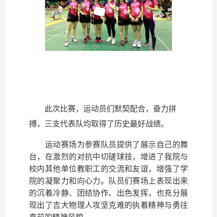
此次比赛，运动员们默契配合，奋力拼
搏，三支代表队均取得了历史最好战绩。
运动赛场为参赛队员提供了展示自己的舞
台，在激烈的对抗中切磋球技，增进了我院与
校内其他单位教职工的交流和友谊，增强了学
院的凝聚力和向心力。队员们赛场上表现出来
的沉着冷静、团结协作、出色发挥，也充分展
现出了吉大物理人攻坚克难的执着精神与勇往