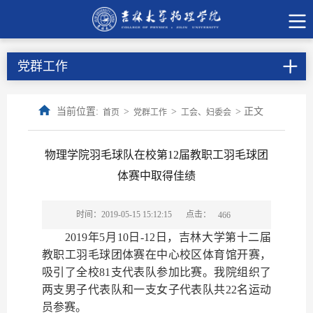
党群工作
当前位置:
>
>
> 正文
首页
党群工作
工会、妇委会
物理学院羽毛球队在校第12届教职工羽毛球团
体赛中取得佳绩
点击：
时间：2019-05-15 15:12:15
466
2019年5月10日-12日，吉林大学第十二届
教职工羽毛球团体赛在中心校区体育馆开赛，
吸引了全校81支代表队参加比赛。我院组织了
两支男子代表队和一支女子代表队共22名运动
员参赛。