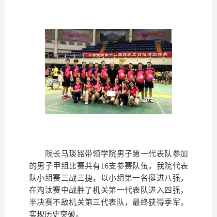
院长马琰铭带领学院男子第一代表队参加
的男子甲组比赛共有16支参赛队伍，我院代表
队小组赛三战三捷，以小组第一名挺进八强，
在淘汰赛中战胜了机关第一代表队进入四强，
半决赛不敌机关第三代表队，最终获得季军，
实现历史突破。