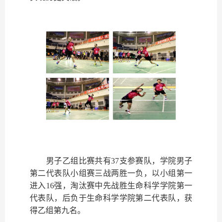
男子乙组比赛共有37支参赛队，学院男子
第二代表队小组赛三战两胜一负，以小组第一
进入16强，淘汰赛中先战胜生命科学学院第一
代表队，后负于生命科学学院第二代表队，获
得乙组第九名。