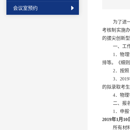
会议室预约
为了进
考核制实施办
的拔尖创新型
一、工
1．物
排等。《细则
2．按
3．20
的拟录取考生
4．物
二、报
1．申报
2019年1月1
所有材料