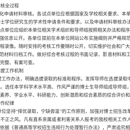
考核全过程
强化申请材料审核。各试点单位应根据国家及学校相关要求、本
博士学位研究生的学术性申请条件和要求，以及申请材料审核办
点单位应组织本单位相关学术组织和导师组按照相关办法和程序
加强信息公开。各单位提前在本单位网站公布实施细则并严格规
程录像。随时安排的考核工作要随时公开，切实维护社会和广大
规范材料归档工作。做好综合考核过程的书面记录、影音材料和
完整、有案可查。
选拔工作机制
拔工作办法，明确选拔录取的标准和程序。发挥导师在选拔录取
力。选任本学科学术水平高、作风严谨的博士生导师组成导师组
素养、学业水平、科研能力、创新潜质和综合素质的综合评价和
工作纪律
单位坚持“择优录取，宁缺毋滥”的工作原则，加强对博士招生改
制不正之风。凡有直系亲属或者利害关系人报考的我校相关工作
依据《普通高等学校招生违规行为处理暂行办法》，严肃追究相