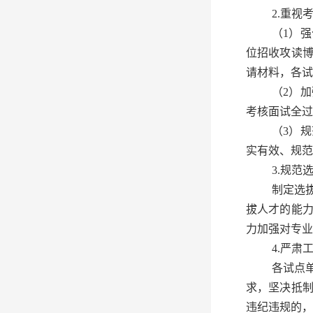
2.重视
（1）
位招收攻读
请材料，各试
（2）
考核面试全过
（3）
实有效、规范
3.规范
制定选
拔人才的能
力加强对专业
4.严肃
各试点
求，坚决抵
违纪违规的，