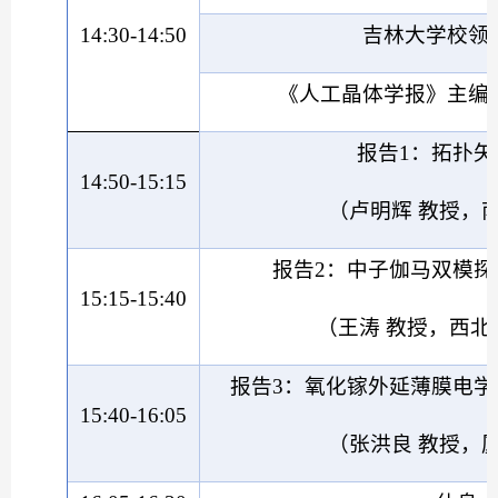
14:30-14:50
吉林大学校领
《人工晶体学报》主编
报告
1：拓扑矢
14:50-15:15
（卢明辉
教授，
报告
2：中子伽马双模
15:15-15:40
（王涛
教授，西北
报告
3：氧化镓外延薄膜电
15:40-16:05
（张洪良
教授，