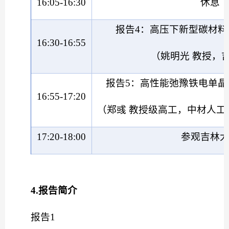
16:05-16:30
休息
报告
4：高压下新型碳材
16:30-16:55
（姚明光
教授，
报告
5：高性能弛豫铁电单
16:55-17:20
（郑彧
教授级高工，中材人工
17:20-18:00
参观吉林
4.
报告简介
报告
1