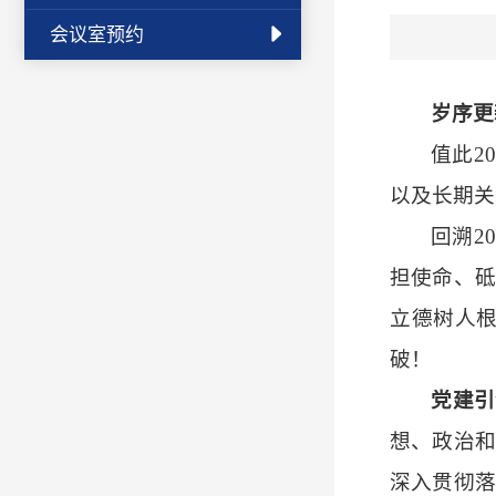
会议室预约
岁序更
值此
2
以及长期关
回溯
2
担使命、砥
立德树人
破！
党建引
想、政治
深入贯彻落