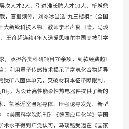
层次人才2人，引进准长聘人才10人，新增鼎
载，喜报频传。刘冰冰当选“九三楷模”（全国
国十大新锐科技人物。教师学术声誉日隆，马琰
勃、王彦超连续4年入选爱思唯尔中国高被引学
求，承担各类科研项目
70余项，到款经费超1
文3篇：利用量子传感技术揭示了富氢化合物超导
钙钛矿八面体单元，突破材料本征带隙限制，
Bi
，为设计高性能柔性热电器件提供了新的
3
2
术、氢基近室温超导体、压强诱导发光、新型
讯》《美国科学院院刊》《德国应用化学》等国
师学术水平得到广泛认可，马琰铭受邀在《国家