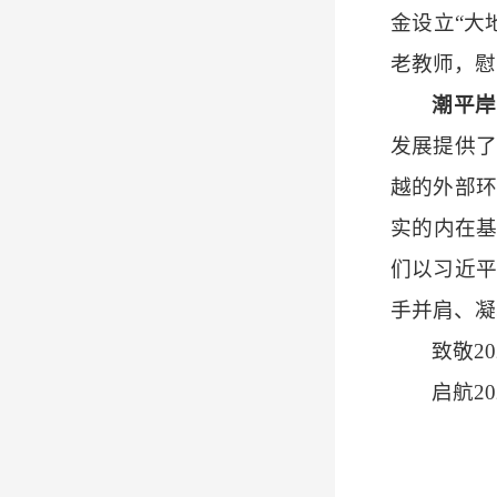
金设立“大
老教师，慰
潮平岸
发展提供
越的外部环
实的内在基
们以习近平
手并肩、凝
致敬
2
启航
2