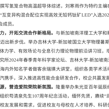
撰写氢笼合物高温超导体综述，刘寒雨作为特约主编
“互变异构混合配位实现高效无铅钙钛矿LED”入选2
会成员。
力，开拓交流合作新格局。
与新加坡南洋理工大学和
养迈出新步伐。举办吉林大学
-新加坡国立大学物理暑
体力学、有效场论与全息引力理论物理前沿讲习班，
究所2024年春季青年科学家论坛、吉林大学-新加坡
海内外知名学者做客余瑞璜大讲堂，组织各类学术活
汽携手，深入推进高性能合金研发合作，校企共赢发
源，营造爱院荣院新氛围。
隆重举办朱光亚百年诞辰
组织芶清泉先生
107周年纪念活动，缅怀先贤，赓续
校友发展和需求，促进校友与母校在人才培养、科研