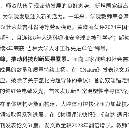
，师资队伍呈现蓬勃发展的良好态势。新增国家级高
，为学院发展注入新的活力。一年来，学院教师荣誉满
张汉壮荣获吉林省特等劳动模范，黄晓丽获评2024中
期刊，且连续8年入选科睿唯安全球高被引学者；邹
续3年荣获“吉林大学人才工作先进单位”称号。
峰，推动科技创新硕果累累。
面向国家战略和社会需
成果的数量和质量持续上扬。在《Nature》发表论
应，破除了关于氢化物超导体的争议；首创双端锚定
的纯红色电致发光；首次发现新型室温塑性半导体Mg
在晶体结构势能面构建、大腔体可控快速压力加载技
领域取得系列进展，在《物理评论快报》《自然
·通
刊发表论文51篇，发文数量较2023年翻倍增长。教