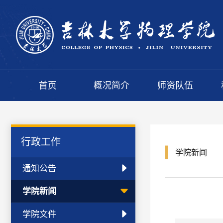
首页
概况简介
师资队伍
行政工作
学院新闻
通知公告
学院新闻
学院文件