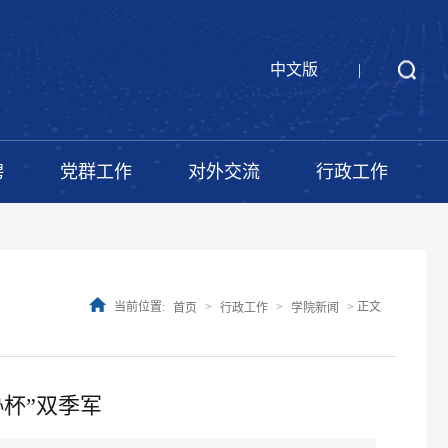
中文版
|
聘
党群工作
对外交流
行政工作
当前位置:
>
>
> 正文
首页
行政工作
学院新闻
杯”双季军