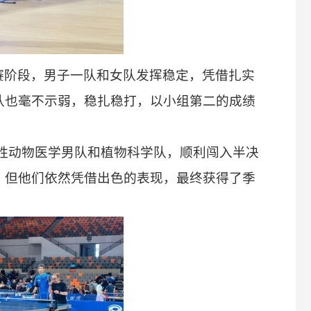
赛阶段，男子一队和女队发挥稳定，凭借扎实
队也毫不示弱，稳扎稳打，以小组第二的成绩
战胜动物医学男队和植物科学队，顺利闯入半决
，但他们依然凭借出色的表现，最终获得了季