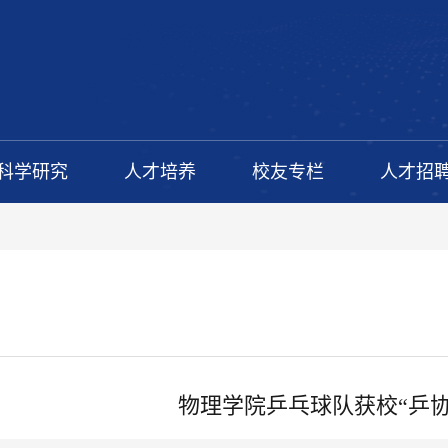
科学研究
人才培养
校友专栏
人才招
物理学院乒乓球队获校“乒协