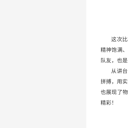
这次比
精神饱满、
队友，也是
从讲台
拼搏，用实
也展现了物
精彩！