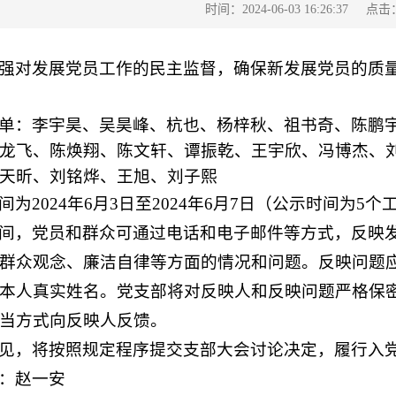
点击
时间：2024-06-03 16:26:37
强对发展党员工作的民主监督，确保新发展党员的质
单：李宇昊、吴昊峰、杭也、杨梓秋、祖书奇、陈鹏
龙飞、陈焕翔、陈文轩、谭振乾、王宇欣、冯博杰、
天昕、刘铭烨、王旭、刘子熙
间为
2024
年
6
月
3
日至
2024
年
6
月
7
日（公示时间为
5
个
间，党员和群众可通过电话和电子邮件等方式，反映
群众观念、廉洁自律等方面的情况和问题。反映问题
本人真实姓名。党支部将对反映人和反映问题严格保
当方式向反映人反馈。
见，将按照规定程序提交支部大会讨论决定，履行入
：赵一安