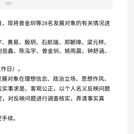
：
315
量，现将曾金圳等
28
名发展对象的有关情况进
宇、黄易、殷玥、石航瑞、郑朝璋、梁元梓、
刘岳鑫、陈泓宇、曾金圳、姚雨晨、钟舒涵、
工作日）。
发展对象在理想信念、政治立场、思想作风、
应实事求是、客观公正。以个人名义反映问题
密，对反映问题进行调查核实，弄清事实真
党手续。