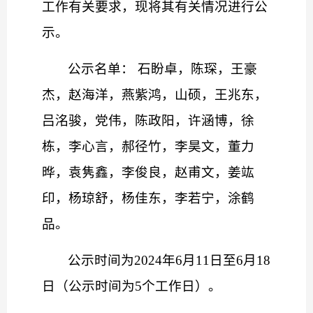
工作有关要求，现将其有关情况进行公
示。
公示名单： 石盼卓，陈琛，王豪
杰，赵海洋，燕紫鸿，山硕，王兆东，
吕洺骏，党伟，陈政阳，许涵博，徐
栋，李心言，郝径竹，李昊文，董力
晔，袁隽鑫，李俊良，赵甫文，姜竑
印，杨琼舒，杨佳东，李若宁，涂鹤
品。
公示时间为
2024
年
6
月
11
日至
6
月
18
日（公示时间为
5
个工作日）。