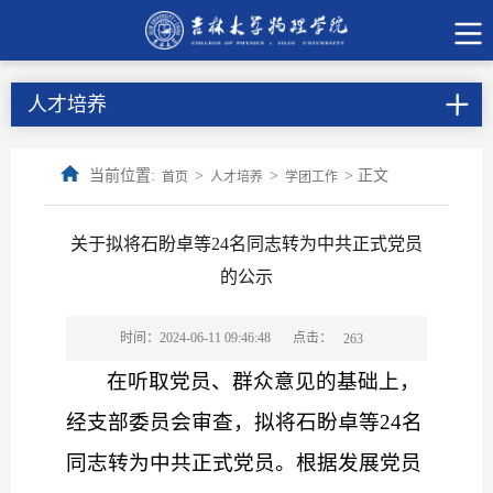
人才培养
当前位置:
>
>
> 正文
首页
人才培养
学团工作
关于拟将石盼卓等24名同志转为中共正式党员
的公示
点击：
时间：2024-06-11 09:46:48
263
在听取党员、群众意见的基础上，
经支部委员会审查，拟将石盼卓等
24
名
同志转为中共正式党员。根据发展党员