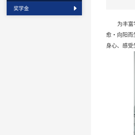
奖学金
为丰富
愈・向阳而
身心、感受