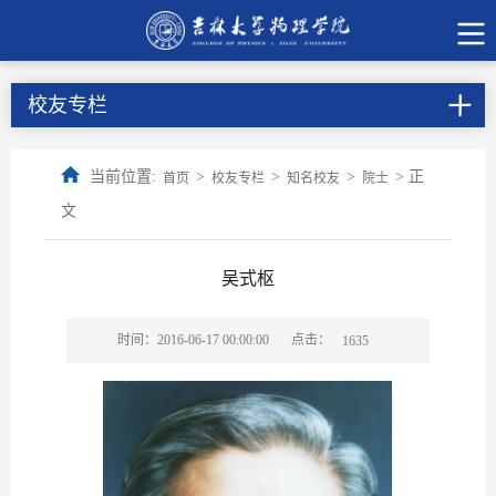
校友专栏
当前位置:
>
>
>
> 正
首页
校友专栏
知名校友
院士
文
吴式枢
点击：
时间：2016-06-17 00:00:00
1635