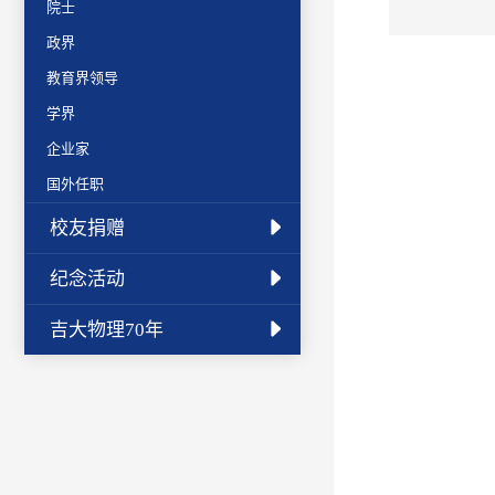
院士
政界
教育界领导
学界
企业家
国外任职
校友捐赠
纪念活动
吉大物理70年