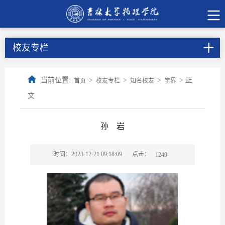
校友专栏
当前位置:
>
>
>
> 正
首页
校友专栏
知名校友
学界
文
孙 岩
点击：
时间：2023-12-21 09:18:09
1249