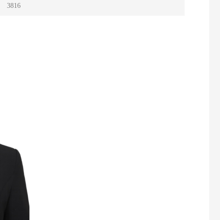
：
3816