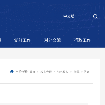
中文版
|
聘
党群工作
对外交流
行政工作
当前位置:
>
>
>
> 正文
首页
校友专栏
知名校友
学界