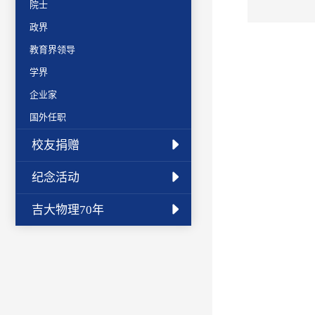
院士
政界
教育界领导
学界
企业家
国外任职
校友捐赠
纪念活动
吉大物理70年