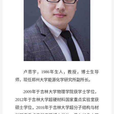
卢思宇，
1
986年
生人，教授，博士生导
师，现任郑州大学能源化学研究所副所长。
2
009
年于吉林大学物理学院获学士学位，
2
012
年于吉林大学超硬材料国家重点实验室获
硕士学位，
2
016年
于
吉林大学超分子结构与材