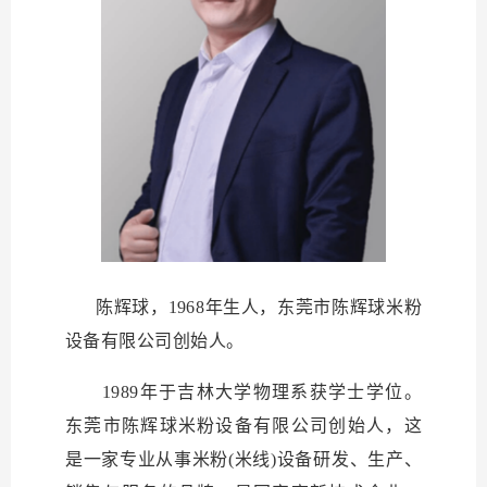
陈辉球，
1
968
年生人，
东莞市陈辉球米粉
设备有限公司
创始人。
1
989
年于
吉林大学物理
系获学士学位。
东莞市陈辉球米粉设备有限公司
创始人
，这
是
一家专业从事米粉
(米线)设备研发、生产、