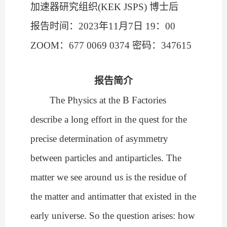
加速器研究组织
(KEK JSPS)
博士后
报告时间：
2023
年
11
月
7
日
19
：
00
ZOOM
：
677 0069 0374
密码：
347615
报告简介
The Physics at the B Factories
describe a long effort in the quest for the
precise determination of asymmetry
between particles and antiparticles. The
matter we see around us is the residue of
the matter and antimatter that existed in the
early universe. So the question arises: how