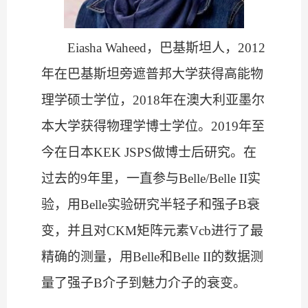
Eiasha Waheed
，巴基斯坦人，
2012
年在巴基斯坦旁遮普邦大学获得高能物
理学硕士学位，
2018
年在澳大利亚墨尔
本大学获得物理学博士学位。
2019
年至
今在日本
KEK JSPS
做博士后研究。在
过去的
9
年里，一直参与
Belle/Belle II
实
验，用
Belle
实验研究半轻子和强子
B
衰
变，并且对
CKM
矩阵元素
Vcb
进行了最
精确的测量，用
Belle
和
Belle II
的数据测
量了强子
B
介子到魅力介子的衰变。