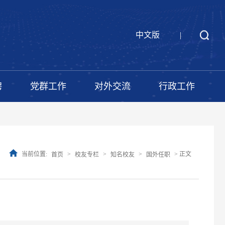
中文版
|
聘
党群工作
对外交流
行政工作
当前位置:
>
>
>
> 正文
首页
校友专栏
知名校友
国外任职