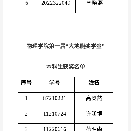
6
2022322049
李晓燕
物理学院
第一届
“大地熊奖学金”
本科生获奖名单
序号
学号
姓名
1
87210221
高奥然
2
11210724
许涵博
3
11220616
范明森