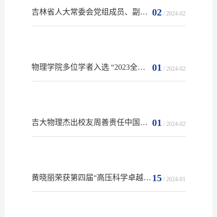
02
吉林省人大常委会党组成员、副主任郝国昆到吉林大学看望慰问马琰铭院士
/ 2024-02
01
物理学院多位学者入选 “2023全球学者学术影响力排名”榜单
/ 2024-02
01
吉大物理杰出校友周善贵任中国科学院理论物理研究所所长
/ 2024-02
15
黄晓丽荣获第四届“高压科学卓越青年学者”称号
/ 2024-01