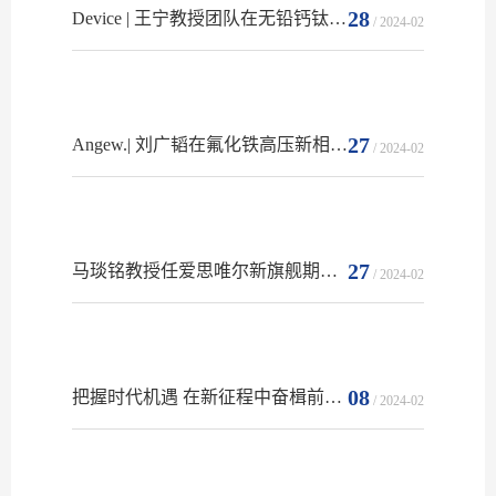
28
Device | 王宁教授团队在无铅钙钛矿太阳电池方面取得新进展
/ 2024-02
27
Angew.| 刘广韬在氟化铁高压新相中发现八配位铁
/ 2024-02
27
马琰铭教授任爱思唯尔新旗舰期刊Computational Materials Today主编
/ 2024-02
08
把握时代机遇 在新征程中奋楫前行 —吉林大学物理学院2024年新年贺词
/ 2024-02