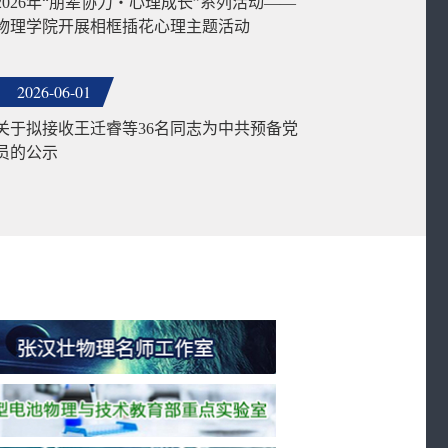
2026年“朋辈协力・心理成长”系列活动——
物理学院开展相框插花心理主题活动
2026-06-01
关于拟接收王迁睿等36名同志为中共预备党
员的公示