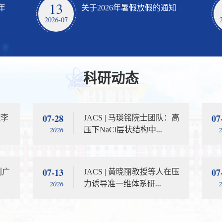
13
年
关于2026年暑假放假的通知
2026-07
科研动态
07-28
07
院李
JACS | 马琰铭院士团队：高
2026
压下NaCl层状结构中...
07-13
07
刘广
JACS | 黄晓丽教授等人在压
2026
力诱导准一维体系研...