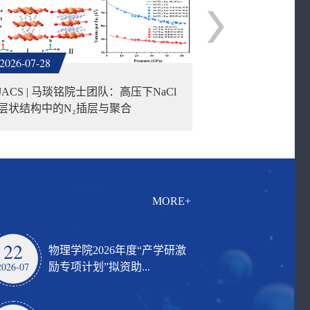
2026-07-28
2026-07-22
JACS | 马琰铭院士团队：高压下NaCl
廿载逐梦归来
层状结构中的N₂插层与聚合
大学物理学院20
MORE+
22
物理学院2026年度“产学研激
2026-07
励专项计划”拟资助...