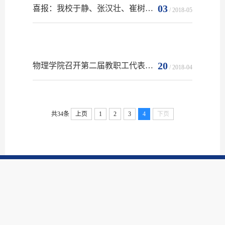
03
喜报：我校于静、张汉壮、崔树森等三名同志受到上级工会表彰
/ 2018-05
20
物理学院召开第二届教职工代表大会暨第二届工会会员代表大会
/ 2018-04
共34条
上页
1
2
3
4
下页